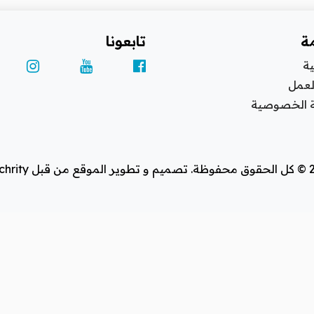
ا
اتصل بنا
مة
تابعونا
ت
ية
لعمل
الأخبار المحلية
 الخصوصية
ل i-techrity