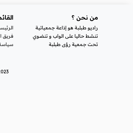
تكنولوجي
من نحن ؟
القائ
صحة
راديو طبلبة هو إذاعة جمعياتية
الرئيس
تنشط حاليا على الواب و تنضوي
فريق ا
تحت جمعية رؤى طبلبة
سياسة
2023 © كل الحقوق محفوظة. تصميم و تطوير الموقع من قب