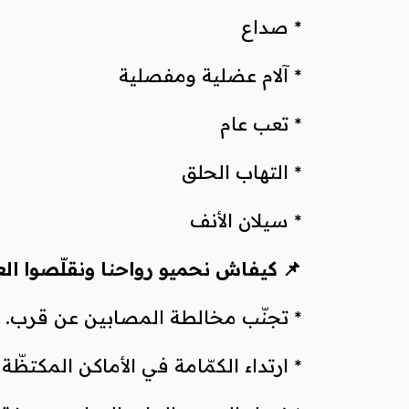
* صداع
* آلام عضلية ومفصلية
* تعب عام
* التهاب الحلق
* سيلان الأنف
📌 كيفاش نحميو رواحنا ونقلّصوا ال
* تجنّب مخالطة المصابين عن قرب.
* ارتداء الكمّامة في الأماكن المكتظّة 