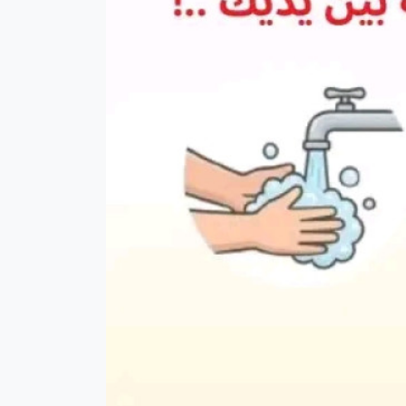
ترفيه
حليلات