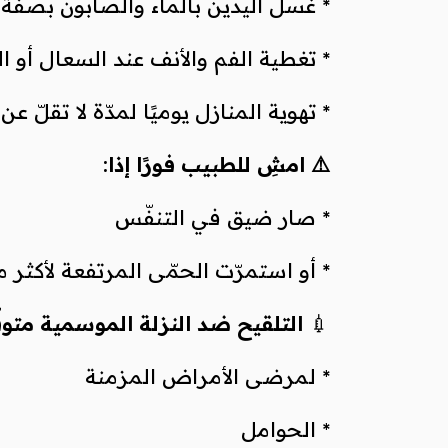
* غسل اليدين بالماء والصابون بصفة
* تغطية الفم والأنف عند السعال أو 
* تهوية المنازل يوميًا لمدّة لا تقلّ 
⚠️ امشِ للطبيب فورًا إذا
:
* صار ضيق في التنفّس
* أو استمرّت الحمّى المرتفعة لأكثر من 3 أي
💉
التلقيح ضد النزلة الموسمية متو
* لمرضى الأمراض المزمنة
* الحوامل