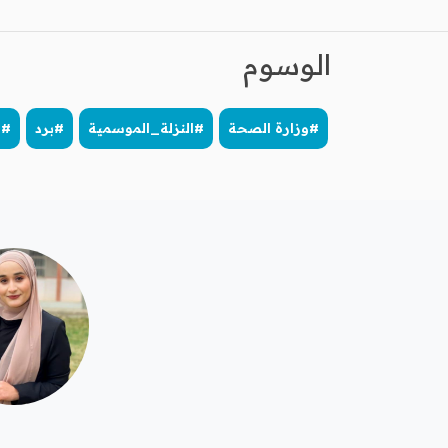
الوسوم
#وزارة الصحة
#النزلة_الموسمية
#برد
#