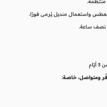
 منتظمة.
العطس واستعمال منديل يُرمى فورًا.
عن نصف ساعة.
ّام
فّر ومتواصل، خاصة: