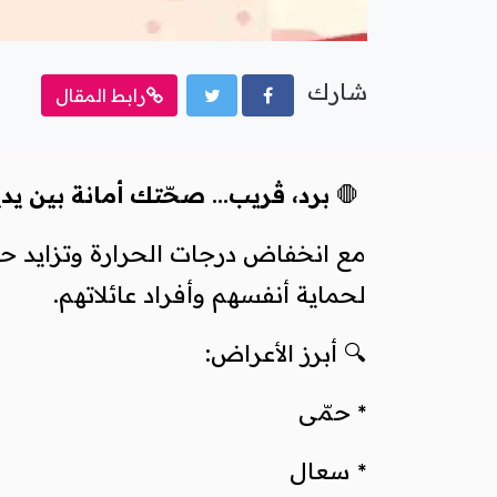
شارك
رابط المقال
🛑
برد، ڤريب… صحّتك أمانة بين يد
مع انخفاض درجات الحرارة وتزايد حا
لحماية أنفسهم وأفراد عائلاتهم.
🔍 أبرز الأعراض:
* حمّى
* سعال