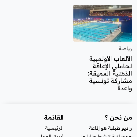
رياضة
الألعاب الأولمبية
لحاملي الإعاقة
الذهنية العميقة:
مشاركة تونسية
واعدة
من نحن ؟
القائمة
راديو طبلبة هو إذاعة
الرئيسية
جمعياتية تنشط حاليا على
فريق العمل