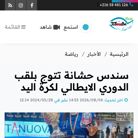
|
tagram
Rss
Facebook
+216 58 481 126
×
×
الرئسية
استمع
شاهد
القائمة
التصنيفات
من نحن؟
الرئيسية
الأخبار
رياضة
وين تسمعونا
الكل
رياضة
سندس حشانة تتوج بلقب
فريق العمل
الدوري الايطالي لكرة اليد
متفرقات
مقالات رأي
اخر تحديث
2026/08/06 14:53
نشر في
2024/05/28 12:14
الميثاق التحريري
الأخبار العالمية
الأخبار الوطنية
مجتمع مدني
اقتصاد
إشهار